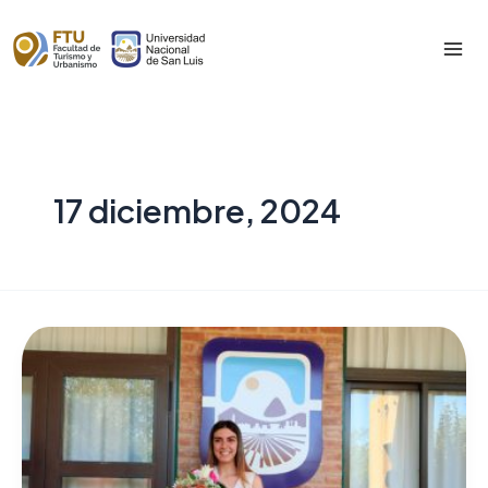
Skip
to
Mai
content
Me
17 diciembre, 2024