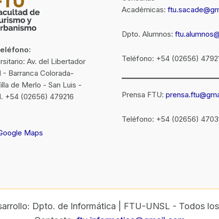
Académicas:
ftu.sacade@gm
Dpto. Alumnos:
ftu.alumnos
Teléfono:
Teléfono: +54 (02656) 4792
itario: Av. del Libertador
N - Barranca Colorada-
la de Merlo - San Luis -
Prensa FTU:
prensa.ftu@gma
el. +54 (02656) 479216
Teléfono: +54 (02656) 4703
 Google Maps
arrollo: Dpto. de Informática | FTU-UNSL - Todos los