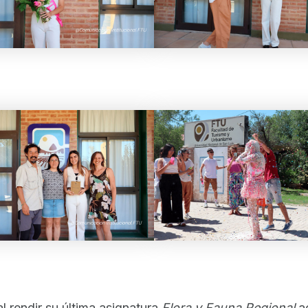
al rendir su última asignatura
Flora y Fauna Regional
ac