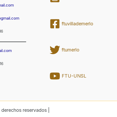
ail.com
@gmail.com
ftuvillademerlo
16
ftumerlo
il.com
16
FTU-UNSL
 derechos reservados |