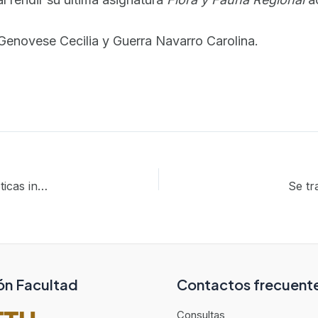
 Genovese Cecilia y Guerra Navarro Carolina.
Las implicancias ecológicas de las especies leñosas exóticas invasoras en Merlo
Se tr
ón Facultad
Contactos frecuent
Consultas