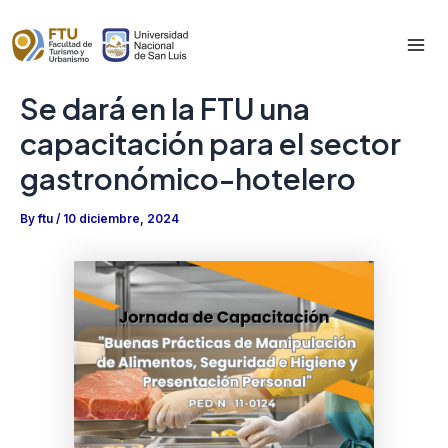
Skip
to
Mai
content
Se dará en la FTU una
Me
capacitación para el sector
gastronómico-hotelero
By
ftu
/
10 diciembre, 2024