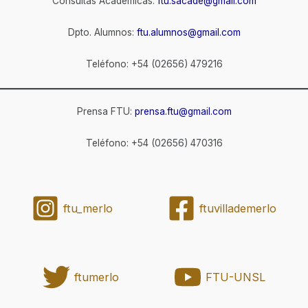
Consultas Académicas:
ftu.sacade@gmail.com
Dpto. Alumnos:
ftu.alumnos@gmail.com
Teléfono: +54 (02656) 479216
Prensa FTU:
prensa.ftu@gmail.com
Teléfono: +54 (02656) 470316
ftu_merlo
ftuvillademerlo
ftumerlo
FTU-UNSL