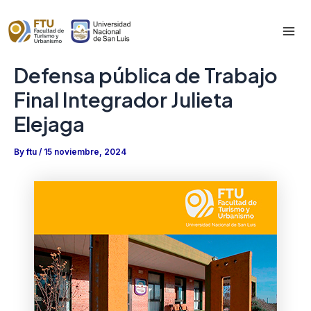
Skip
to
Mai
content
Defensa pública de Trabajo
Me
Final Integrador Julieta
Elejaga
By
ftu
/
15 noviembre, 2024