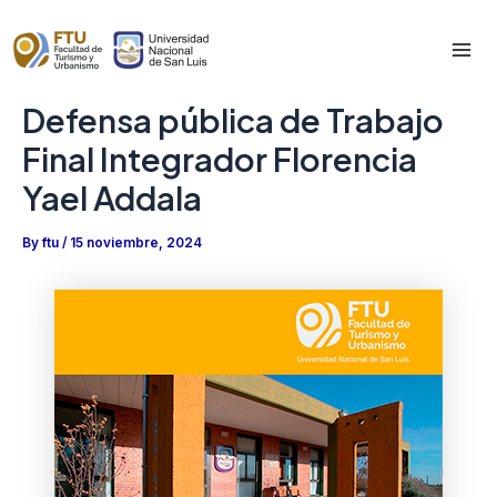
Skip
to
Mai
content
Defensa pública de Trabajo
Me
Final Integrador Florencia
Yael Addala
By
ftu
/
15 noviembre, 2024