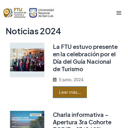
Skip
to
Mai
content
Noticias 2024
Me
La FTU estuvo presente
en la celebración por el
Día del Guía Nacional
de Turismo
5 junio, 2024
Leer más…
Charla informativa –
Apertura 3ra Cohorte