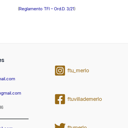
(
Reglamento TFI – Ord.D. 3/21
)
es
ftu_merlo
ail.com
@gmail.com
ftuvillademerlo
16
ftumerlo