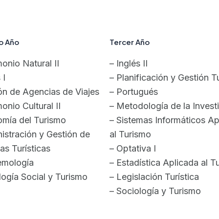
o Año
Tercer Año
monio Natural II
– Inglés II
 I
– Planificación y Gestión Tu
ón de Agencias de Viajes
– Portugués
onio Cultural II
– Metodología de la Invest
omía del Turismo
– Sistemas Informáticos Ap
istración y Gestión de
al Turismo
s Turísticas
– Optativa I
emología
– Estadística Aplicada al T
logía Social y Turismo
– Legislación Turística
– Sociología y Turismo