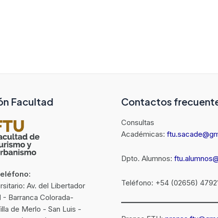
ón Facultad
Contactos frecuent
Consultas
Académicas:
ftu.sacade@gm
Dpto. Alumnos:
ftu.alumnos
Teléfono:
Teléfono: +54 (02656) 4792
itario: Av. del Libertador
N - Barranca Colorada-
la de Merlo - San Luis -