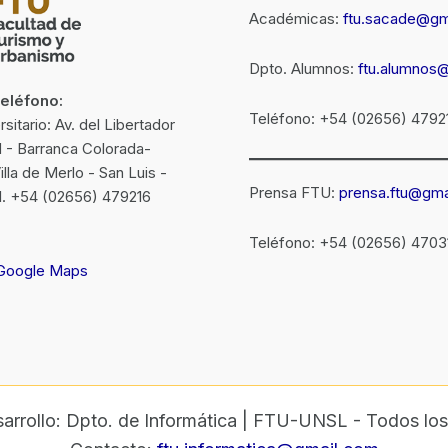
Académicas:
ftu.sacade@gm
Dpto. Alumnos:
ftu.alumnos
Teléfono:
Teléfono: +54 (02656) 4792
itario: Av. del Libertador
N - Barranca Colorada-
la de Merlo - San Luis -
Prensa FTU:
prensa.ftu@gma
el. +54 (02656) 479216
Teléfono: +54 (02656) 4703
 Google Maps
arrollo: Dpto. de Informática | FTU-UNSL - Todos los