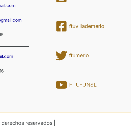
ail.com
@gmail.com
ftuvillademerlo
16
ftumerlo
il.com
16
FTU-UNSL
 derechos reservados |