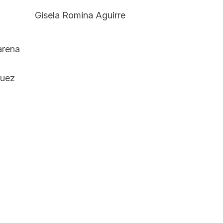
Gisela Romina Aguirre
arena
guez