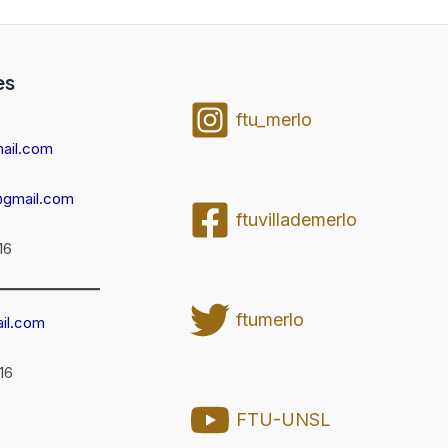
es
ftu_merlo
ail.com
@gmail.com
ftuvillademerlo
16
ftumerlo
il.com
16
FTU-UNSL