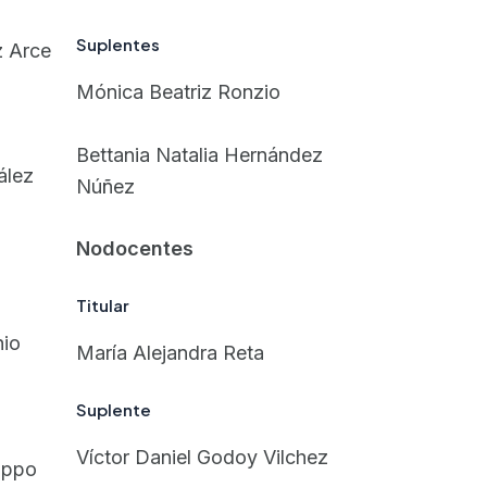
Suplentes
z Arce
Mónica Beatriz Ronzio
Bettania Natalia Hernández
ález
Núñez
Nodocentes
Titular
hio
María Alejandra Reta
Suplente
Víctor Daniel Godoy Vilchez
ippo