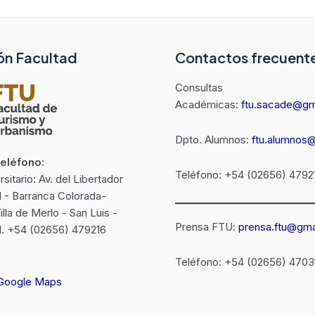
ón Facultad
Contactos frecuent
Consultas
Académicas:
ftu.sacade@gm
Dpto. Alumnos:
ftu.alumnos
Teléfono:
Teléfono: +54 (02656) 4792
itario: Av. del Libertador
N - Barranca Colorada-
la de Merlo - San Luis -
Prensa FTU:
prensa.ftu@gma
el. +54 (02656) 479216
Teléfono: +54 (02656) 4703
 Google Maps