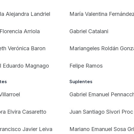
la Alejandra Landriel
María Valentina Fernánde
Florencia Arriola
Gabriel Catalani
eth Verónica Baron
Mariangeles Roldán Gonz
el Eduardo Magnago
Felipe Ramos
tes
Suplentes
illarroel
Gabriel Emanuel Pennacc
ra Elvira Casaretto
Juan Santiago Sivori Proc
Francisco Javier Leiva
Mariano Emanuel Sosa Gr