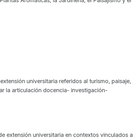
lantas Aromáticas, la Jardinería, el Paisajismo y el
tensión universitaria referidos al turismo, paisaje,
izar la articulación docencia- investigación-
e extensión universitaria en contextos vinculados a