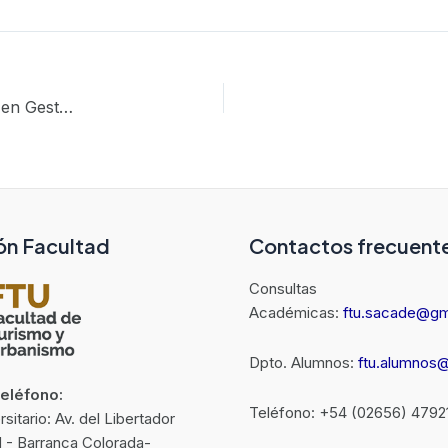
Nueva egresada de la carrera Tecnicatura Universitaria en Gestión Hotelera
ón Facultad
Contactos frecuent
Consultas
Académicas:
ftu.sacade@gm
Dpto. Alumnos:
ftu.alumnos
Teléfono:
Teléfono: +54 (02656) 4792
itario: Av. del Libertador
N - Barranca Colorada-