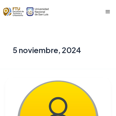
Skip
to
Mai
content
Me
5 noviembre, 2024