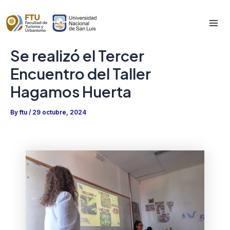
Skip
to
Mai
content
Se realizó el Tercer
Me
Encuentro del Taller
Hagamos Huerta
By
ftu
/
29 octubre, 2024