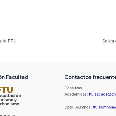
e la FTU
Salida
ón Facultad
Contactos frecuent
Consultas
Académicas:
ftu.sacade@gm
Dpto. Alumnos:
ftu.alumnos
Teléfono: