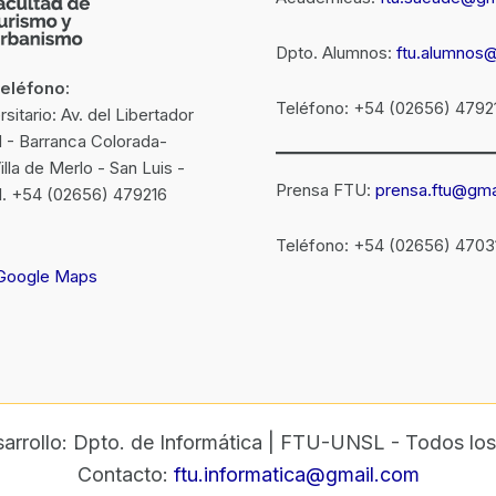
Dpto. Alumnos:
ftu.alumnos
Teléfono:
Teléfono: +54 (02656) 4792
itario: Av. del Libertador
N - Barranca Colorada-
la de Merlo - San Luis -
Prensa FTU:
prensa.ftu@gma
el. +54 (02656) 479216
Teléfono: +54 (02656) 4703
 Google Maps
arrollo: Dpto. de Informática | FTU-UNSL - Todos los
Contacto:
ftu.informatica@gmail.com