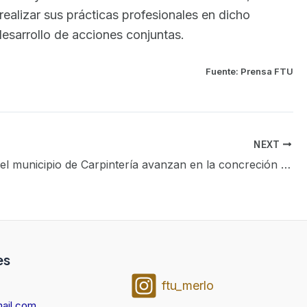
realizar sus prácticas profesionales en dicho
 desarrollo de acciones conjuntas.
Fuente: Prensa FTU
NEXT
La FTU y el municipio de Carpintería avanzan en la concreción de futuros convenios
es
ftu_merlo
ail.com