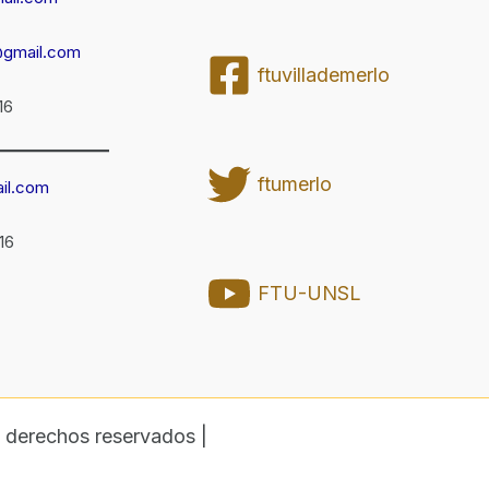
@gmail.com
ftuvillademerlo
16
ftumerlo
il.com
16
FTU-UNSL
 derechos reservados |